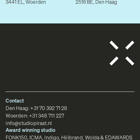
3441 EL, Woerden
2516 BE, Den Haag
Contact
Den Haag:
+31 70 392 71 28
Woerden:
+31 348 711 227
info@studiopiraat.nl
Award winning studio
FONK150, ICMA, Indigo, Hiiibrand, Wolda & EDAWARDS