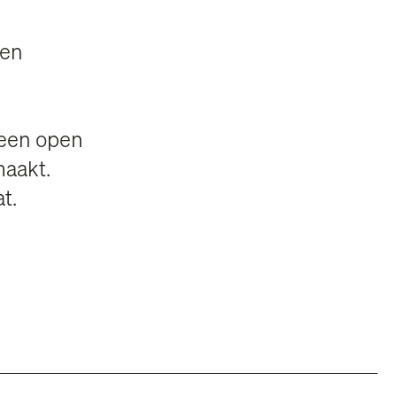
den
 een open
maakt.
t.