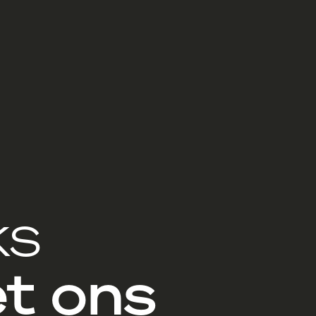
ks
t ons