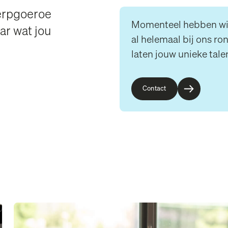
werpgoeroe
Momenteel hebben wij 
ar wat jou
al helemaal bij ons r
laten jouw unieke tal
Contact