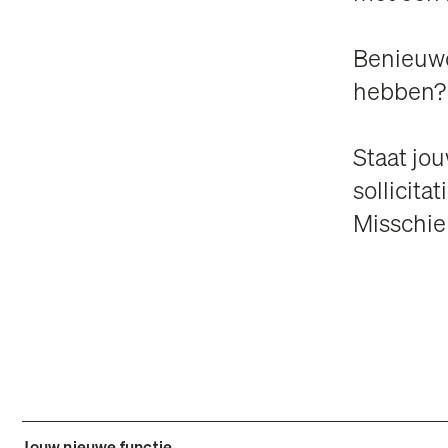
Benieuwd
hebben? 
Staat jo
sollicita
Misschien