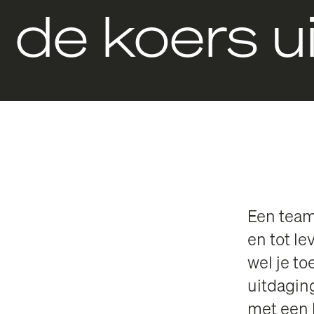
de koers u
Een team
en tot le
wel je t
uitdaging
met een b