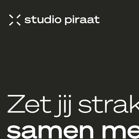
ijk
Zet jij stra
samen me