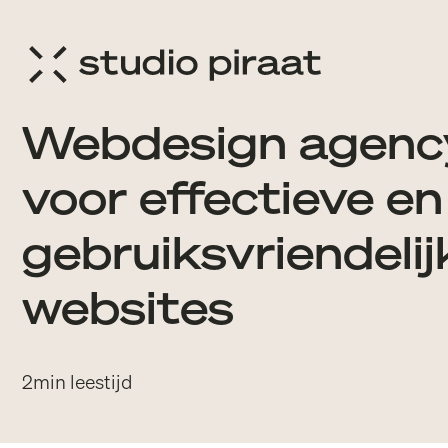
ijk
Webdesign agenc
voor effectieve en
gebruiksvriendelij
websites
2
min leestijd