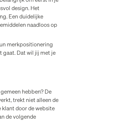
belangrijk om eerst in je
esvol design. Het
ing
. Een duidelijke
tiemiddelen naadloos op
hun merkpositionering
 gaat. Dat wil jij met je
ar gemeen hebben? De
kt, trekt niet alleen de
e klant door de website
van de volgende