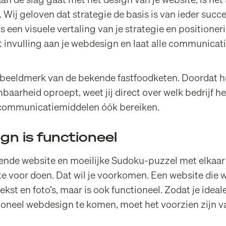
an de slag gaat met het design van je website, is het 
 Wij geloven dat strategie de basis is van ieder succ
s een visuele vertaling van je strategie en
positioner
 invulling aan je webdesign en laat alle communica
n beeldmerk van de bekende fastfoodketen. Doordat 
nbaarheid oproept, weet jij direct over welk bedrijf het
communicatiemiddelen óók bereiken.
n is functioneel
rende website en moeilijke Sudoku-puzzel met elka
 voor doen. Dat wil je voorkomen. Een website die wer
ekst en foto’s, maar is ook functioneel. Zodat je ideal
tioneel webdesign te komen, moet het voorzien zijn 