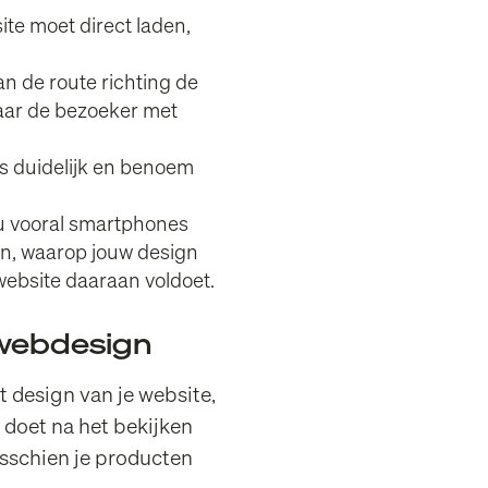
te moet direct laden,
n de route richting de
aar de bezoeker met
ees duidelijk en benoem
nu vooral smartphones
en, waarop jouw design
website daaraan voldoet.
 webdesign
 design van je website,
r doet na het bekijken
isschien je producten