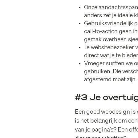
Onze aandachtsspanne
anders zet je ideale k
Gebruiksvriendelijk o
call-to-action geen 
gemak overheen sjee
Je websitebezoeker vr
direct wat je te biede
Vroeger surften we o
gebruiken. Die versc
afgestemd moet zijn.
#3 Je overtuig
Een goed webdesign is o
is het belangrijk om een
van je pagina’s? Een of