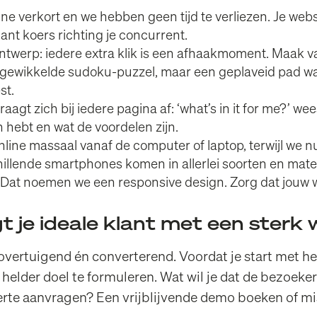
 verkort en we hebben geen tijd te verliezen. Je websi
lant koers richting je concurrent.
ntwerp: iedere extra klik is een afhaakmoment. Maak va
ingewikkelde sudoku-puzzel, maar een geplaveid pad w
st.
aagt zich bij iedere pagina af: ‘what’s in it for me?’ w
n hebt en wat de voordelen zijn.
nline massaal vanaf de computer of laptop, terwijl we 
hillende smartphones komen in allerlei soorten en mat
 Dat noemen we een responsive design. Zorg dat jouw 
t je ideale klant met een sterk
vertuigend én converterend. Voordat je start met het
 helder doel te formuleren. Wat wil je dat de bezoeke
ferte aanvragen? Een vrijblijvende demo boeken of m