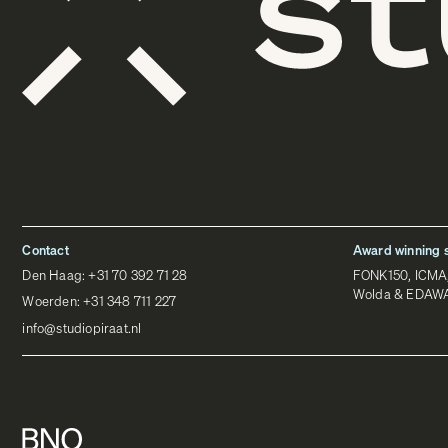
Contact
Award winning 
Den Haag:
+31 70 392 71 28
FONK150, ICMA, 
Wolda & EDAW
Woerden:
+31 348 711 227
info@studiopiraat.nl